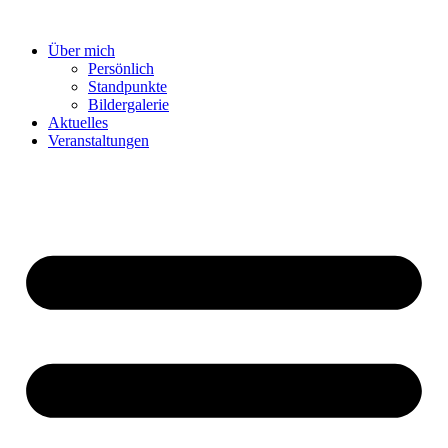
Zum
Inhalt
Über mich
springen
Persönlich
Standpunkte
Bildergalerie
Aktuelles
Veranstaltungen