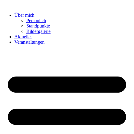
Zum
Inhalt
Über mich
springen
Persönlich
Standpunkte
Bildergalerie
Aktuelles
Veranstaltungen