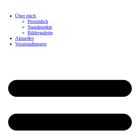
Zum
Inhalt
Über mich
springen
Persönlich
Standpunkte
Bildergalerie
Aktuelles
Veranstaltungen