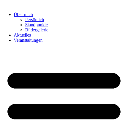
Zum
Inhalt
Über mich
springen
Persönlich
Standpunkte
Bildergalerie
Aktuelles
Veranstaltungen